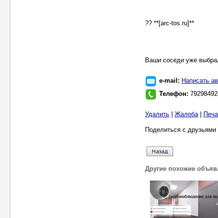
?? **[arc-tos.ru]**
Ваши соседи уже выбрал
e-mail:
Написать ав
Телефон:
79298492
Удалить
|
Жалоба
|
Печа
Поделиться с друзьями 
Другие похожие объяв