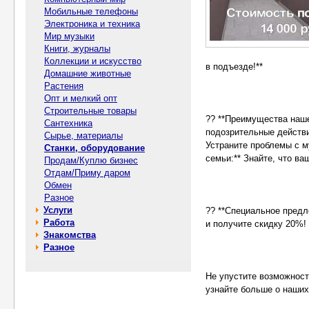
Мобильные телефоны
Электроника и техника
Мир музыки
Книги, журналы
Коллекции и искусство
в подъезде!**
Домашние животные
Растения
Опт и мелкий опт
Строительные товары
?? **Преимущества нашег
Сантехника
подозрительные действи
Сырье, материалы
Устраните проблемы с м
Станки, оборудование
семьи:** Знайте, что ва
Продам/Куплю бизнес
Отдам/Приму даром
Обмен
Разное
Услуги
?? **Специальное предл
Работа
и получите скидку 20%!
Знакомства
Разное
Не упустите возможност
узнайте больше о наших