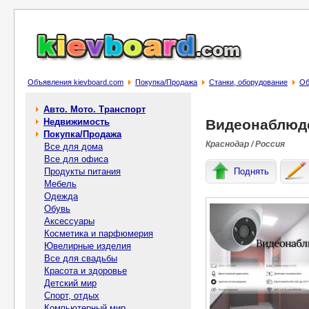
Объявления kievboard.com
Покупка/Продажа
Станки, оборудование
Об
Авто. Мото. Транспорт
Недвижимость
Видеонаблюде
Покупка/Продажа
Краснодар / Россия
Все для дома
Все для офиса
Продукты питания
Поднять
Мебель
Одежда
Обувь
Аксессуары
Косметика и парфюмерия
Ювелирные изделия
Все для свадьбы
Красота и здоровье
Детский мир
Спорт, отдых
Компьютерный мир