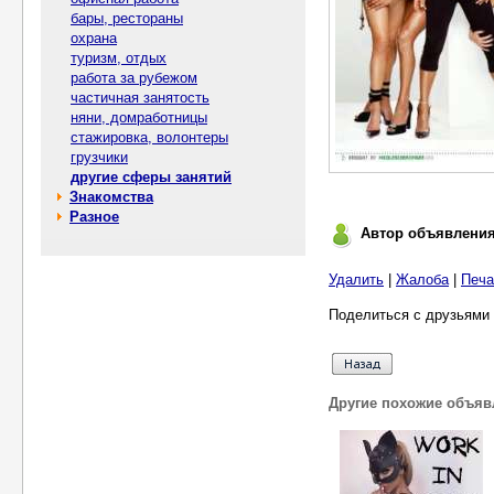
бары, рестораны
охрана
туризм, отдых
работа за рубежом
частичная занятость
няни, домработницы
стажировка, волонтеры
грузчики
другие сферы занятий
Знакомства
Разное
Автор объявлени
Удалить
|
Жалоба
|
Печа
Поделиться с друзьями 
Другие похожие объяв