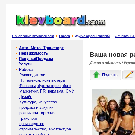
Объявления kievboard.com
Работа
другие сферы занятий
Объявление 
Авто. Мото. Транспорт
Недвижимость
Ваша новая р
Покупка/Продажа
Днепр и область / Украи
Услуги
Работа
Руководители
Поднять
IT, телеком, компьютеры
Финансы, бухгалтерия, банк
Маркетинг, PR, реклама, СМИ
Дизайн
Культура, искусство
продажи и закупки
розничная торговля
транспорт
производство
строительство, архитектура
офисная работа