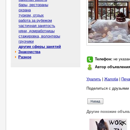
бары, рестораны
охрана
туризм, отдых
работа за рубежом
частичная занятость
няни, домработницы
стажировка, волонтеры
грузчики
другие сферы занятий
Знакомства
Разное
Телефон:
не указа
Автор объявлени
Удалить
|
Жалоба
|
Печа
Поделиться с друзьями 
Другие похожие объяв