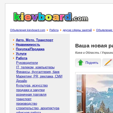
Объявления kievboard.com
Работа
другие сферы занятий
Объявление 
Авто. Мото. Транспорт
Недвижимость
Ваша новая р
Покупка/Продажа
Киев и Область / Украин
Услуги
Работа
Руководители
Поднять
IT, телеком, компьютеры
Финансы, бухгалтерия, банк
Маркетинг, PR, реклама, СМИ
Дизайн
Культура, искусство
продажи и закупки
розничная торговля
транспорт
производство
строительство, архитектура
офисная работа