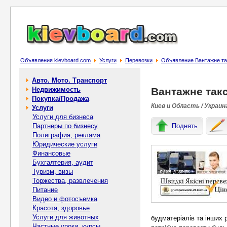
Объявления kievboard.com
Услуги
Перевозки
Объявление Вантажне так
Авто. Мото. Транспорт
Недвижимость
Вантажне такс
Покупка/Продажа
Киев и Область / Украин
Услуги
Услуги для бизнеса
Партнеры по бизнесу
Поднять
Полиграфия, реклама
Юридические услуги
Финансовые
Бухгалтерия, аудит
Туризм, визы
Торжества, развлечения
Питание
Видео и фотосъемка
Красота, здоровье
Услуги для животных
будматеріалів та інших 
Частные уроки, курсы