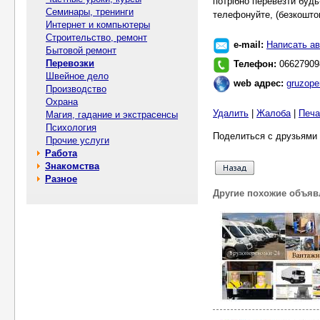
потрібно перевезти будь
Семинары, тренинги
телефонуйте, (безкошто
Интернет и компьютеры
Строительство, ремонт
e-mail:
Написать ав
Бытовой ремонт
Перевозки
Телефон:
06627909
Швейное дело
web адрес:
gruzope
Производство
Охрана
Удалить
|
Жалоба
|
Печа
Магия, гадание и экстрасенсы
Психология
Поделиться с друзьями 
Прочие услуги
Работа
Знакомства
Разное
Другие похожие объяв