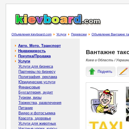
Объявления kievboard.com
Услуги
Перевозки
Объявление Вантажне та
Авто. Мото. Транспорт
Недвижимость
Вантажне так
Покупка/Продажа
Киев и Область / Украин
Услуги
Услуги для бизнеса
Партнеры по бизнесу
Поднять
Полиграфия, реклама
Юридические услуги
Финансовые
Бухгалтерия, аудит
Туризм, визы
Торжества, развлечения
Питание
Видео и фотосъемка
Красота, здоровье
Услуги для животных
Частные уроки, курсы