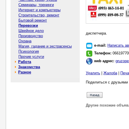
Семинары, тренинги
Интернет и компьютеры
Строительство, ремонт
Бытовой ремонт
Перевозки
Швейное дело
диспетчера.
Производство
Охрана
e-mail:
Написать ав
Магия, гадание и экстрасенсы
Психология
Телефон:
06619770
Прочие услуги
web адрес:
gruzope
Работа
Знакомства
Разное
Удалить
|
Жалоба
|
Печа
Поделиться с друзьями 
Другие похожие объяв