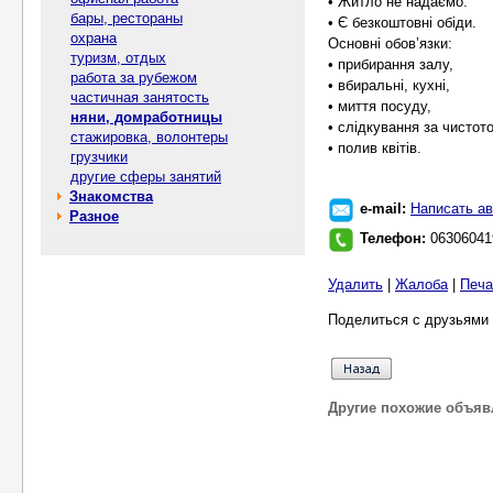
• Житло не надаємо.
бары, рестораны
• Є безкоштовні обіди.
охрана
Основні обов’язки:
туризм, отдых
• прибирання залу,
работа за рубежом
• вбиральні, кухні,
частичная занятость
• миття посуду,
няни, домработницы
• слідкування за чистот
стажировка, волонтеры
• полив квітів.
грузчики
другие сферы занятий
Знакомства
e-mail:
Написать ав
Разное
Телефон:
06306041
Удалить
|
Жалоба
|
Печа
Поделиться с друзьями 
Другие похожие объяв