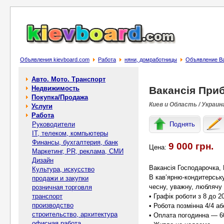
Объявления kievboard.com
Работа
няни, домработницы
Объявление Ва
Авто. Мото. Транспорт
Недвижимость
Вакансія При
Покупка/Продажа
Киев и Область / Украин
Услуги
Работа
Руководители
Поднять
IT, телеком, компьютеры
Финансы, бухгалтерия, банк
9 000 грн.
Цена:
Маркетинг, PR, реклама, СМИ
Дизайн
Вакансія Господарочка, 
Культура, искусство
В кав’ярню-кондитерськ
продажи и закупки
чесну, уважну, люблячу 
розничная торговля
транспорт
• Графік роботи з 8 до 20
производство
• Робота позмінна 4/4 аб
строительство, архитектура
• Оплата погодинна — 6
офисная работа