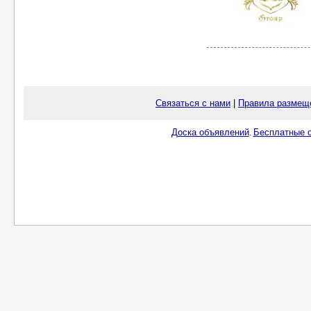
Связаться с нами
|
Правила размещ
Доска объявлений
Бесплатные о
.