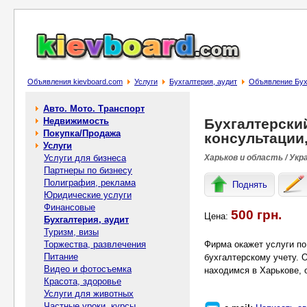
Объявления kievboard.com
Услуги
Бухгалтерия, аудит
Объявление Бухг
Авто. Мото. Транспорт
Недвижимость
Бухгалтерский
Покупка/Продажа
консультации
Услуги
Услуги для бизнеса
Харьков и область / Укр
Партнеры по бизнесу
Полиграфия, реклама
Поднять
Юридические услуги
Финансовые
500 грн.
Цена:
Бухгалтерия, аудит
Туризм, визы
Торжества, развлечения
Фирма окажет услуги по
Питание
бухгалтерскому учету. 
Видео и фотосъемка
находимся в Харькове, о
Красота, здоровье
Услуги для животных
Частные уроки, курсы