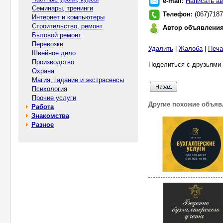
e-mail:
Написать ав
Семинары, тренинги
Телефон:
(067)718
Интернет и компьютеры
Строительство, ремонт
Автор объявлени
Бытовой ремонт
Перевозки
Удалить
|
Жалоба
|
Печа
Швейное дело
Производство
Поделиться с друзьями 
Охрана
Магия, гадание и экстрасенсы
Психология
Прочие услуги
Другие похожие объяв
Работа
Знакомства
Разное