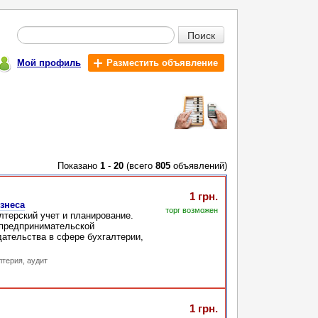
Поиск
Мой профиль
Разместить объявление
Показано
1
-
20
(всего
805
объявлений)
1 грн.
знеса
торг возможен
терский учет и планирование.
 предпринимательской
дательства в сфере бухгалтерии,
лтерия, аудит
1 грн.