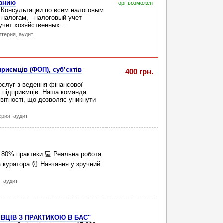
ванию
торг возможен
 Консультации по всем налоговым
 налогам, - налоговый учет
 учет хозяйственных …
лтерия, аудит
приємців (ФОП), суб’єктів
400 грн.
ослуг з ведення фінансової
х підприємців. Наша команда
 звітності, що дозволяє уникнути
ерия, аудит
0% практики 💻 Реальна робота
ка куратора ⏰ Навчання у зручний
, аудит
ІВЦІВ З ПРАКТИКОЮ В БАС"