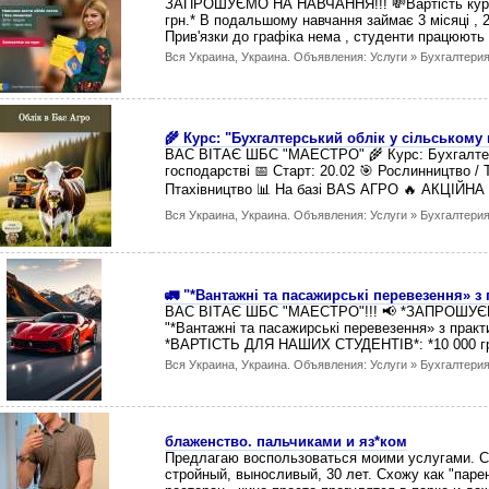
ЗАПРОШУЄМО НА НАВЧАННЯ!!! 💸Вартість курсу 
грн.* В подальшому навчання займає 3 місяці , 2
Прив'язки до графіка нема , студенти працюють
Вся Украина, Украина. Объявления: Услуги » Бухгалтерия
🌾 Курс: "Бухгалтерський облік у сільському
ВАС ВІТАЄ ШБС "МАЕСТРО" 🌾 Курс: Бухгалтерс
господарстві 📅 Старт: 20.02 🎯 Рослинництво / 
Птахівництво 📊 На базі BAS АГРО 🔥 АКЦІЙНА
Вся Украина, Украина. Объявления: Услуги » Бухгалтерия
🚛 "*Вантажні та пасажирські перевезення» 
ВАС ВІТАЄ ШБС "МАЕСТРО"!!! 📢 *ЗАПРОШУЄ
"*Вантажні та пасажирські перевезення» з прак
*ВАРТІСТЬ ДЛЯ НАШИХ СТУДЕНТІВ*: *10 000 грн
Вся Украина, Украина. Объявления: Услуги » Бухгалтерия
блаженство. пальчиками и яз*ком
Предлагаю воспользоваться моими услугами. 
стройный, выносливый, 30 лет. Схожу как "паре