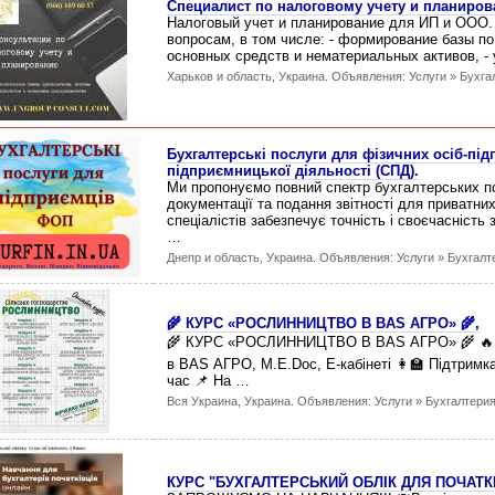
Специалист по налоговому учету и планиро
Налоговый учет и планирование для ИП и ООО.
вопросам, в том числе: - формирование базы по
основных средств и нематериальных активов, -
Харьков и область, Украина. Объявления: Услуги » Бухга
Бухгалтерські послуги для фізичних осіб-під
підприємницької діяльності (СПД).
Ми пропонуємо повний спектр бухгалтерських п
документації та подання звітності для приватни
спеціалістів забезпечує точність і своєчасність
…
Днепр и область, Украина. Объявления: Услуги » Бухгалт
🌾 КУРС «РОСЛИННИЦТВО В BAS АГРО» 🌾,
🌾 КУРС «РОСЛИННИЦТВО В BAS АГРО» 🌾 🔥 8
в BAS АГРО, M.E.Doc, Е-кабінеті 👩‍🏫 Підтрим
час 📌 На …
Вся Украина, Украина. Объявления: Услуги » Бухгалтерия
КУРС "БУХГАЛТЕРСЬКИЙ ОБЛІК ДЛЯ ПОЧАТК