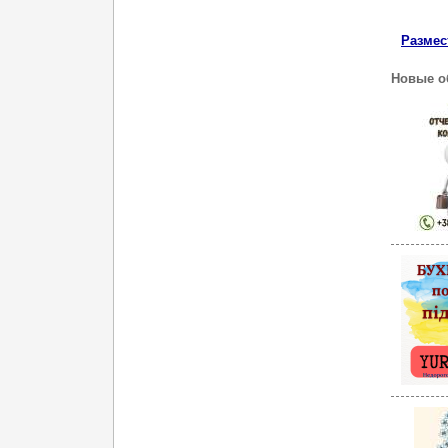
Размес
Новые об