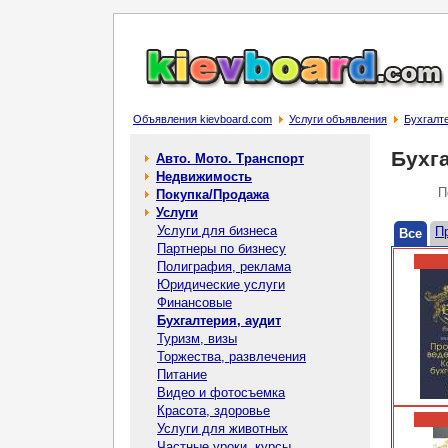
Объявления kievboard.com
Услуги объявления
Бухгалт
Бухга
Авто. Мото. Транспорт
Недвижимость
П
Покупка/Продажа
Услуги
Услуги для бизнеса
П
Все
Партнеры по бизнесу
Полиграфия, реклама
Юридические услуги
Финансовые
Бухгалтерия, аудит
Туризм, визы
Торжества, развлечения
Питание
Видео и фотосъемка
Красота, здоровье
Услуги для животных
Частные уроки, курсы