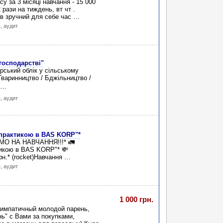
за 3 місяці навчання - 15 000
 рази на тиждень, вт чт .
 в зручний для себе час …
, аудит
 господарстві"
ький облік у сільському
Тваринництво / Бджільництво /
 …
, аудит
з практикою в BAS KORP"*
МО НА НАВЧАННЯ!!!* 🚛
тикою в BAS KORP"* 💸
.* (rocket)Навчання …
, аудит
1 000 грн.
Симпатичный молодой парень,
нь" с Вами за покупками,