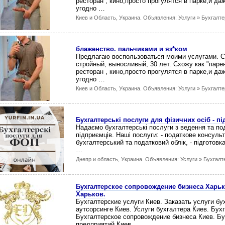
ресторан , кино,просто прогулятся в парке,и да
угодно …
Киев и Область, Украина. Объявления: Услуги » Бухгалте
блаженство. пальчиками и яз*ком
Предлагаю воспользоваться моими услугами. 
стройный, выносливый, 30 лет. Схожу как "паре
ресторан , кино,просто прогулятся в парке,и да
угодно …
Киев и Область, Украина. Объявления: Услуги » Бухгалте
Бухгалтерські послуги для фізичних осіб - п
Надаємо бухгалтерські послуги з ведення та под
підприємців. Наші послуги: - податкове консуль
бухгалтерський та податковий облік, - підготовк
…
Днепр и область, Украина. Объявления: Услуги » Бухгалт
Бухгалтерское сопровождение бизнеса Харько
Харьков.
Бухгалтерские услуги Киев. Заказать услуги бу
аутсорсинге Киев. Услуги бухгалтера Киев. Бухг
Бухгалтерское сопровождение бизнеса Киев. Б
предприятий Киев …