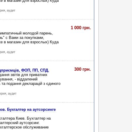
же в магазин для взрослых) Куда
рия, аудит
1 000 грн.
Симпатичный молодой парень,
нь" с Вами за покупками,
же в магазин для взрослых) Куда
рия, аудит
300 грн.
ідприємців, ФОП, ПП, СПД.
ання звітів для приватних
тування, - віддалений
а та подання декларацій з єдиного
ерия, аудит
в. Бухгалтер на аутсорсинге
хгалтера Киев. Бухгалтер на
алтерский аутсорсинг.
ухгалтерское обслуживание