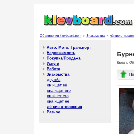
Объявления kievboard.com
Знакомства
лёгкие отношен
Авто. Мото. Транспорт
Недвижимость
Бурн
Покупка/Продажа
Киев и О
Услуги
Работа
Знакомства
По
дружба
он ищет её
она ищет его
он ищет его
она ищет её
лёгкие отношения
Разное