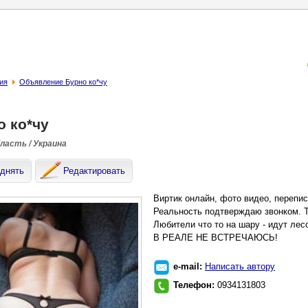
ия
Объявление Бурно ко*чу
о ко*чу
бласть / Украина
днять
Редактировать
Виртик онлайн, фото видео, перепис
Реальность подтверждаю звонком. 
Любители что то на шару - идут лес
В РЕАЛЕ НЕ ВСТРЕЧАЮСЬ!
e-mail:
Написать автору
Телефон:
0934131803