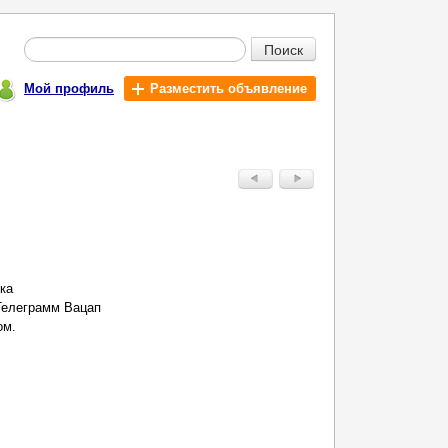
Поиск
Мой профиль
Разместить объявление
ка
Teлегpaмм Вацап
ом.