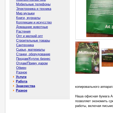
Мобильные телефоны
Электроника и техника
Мир музыки
Книги, журналы
Коллекции и искусство
Домашние животные
Растения
Опт и мелкий опт
Строительные товары
Сантехника
Сырье, материалы
Станки, оборудование
Продам/Куплю бизнес
Отдам/Приму даром
Обмен
Разное
Услуги
Работа
Знакомства
копировального аппарат
Разное
Наша офисная бумага А4
позволяет экономить ср
работы, включая письмо