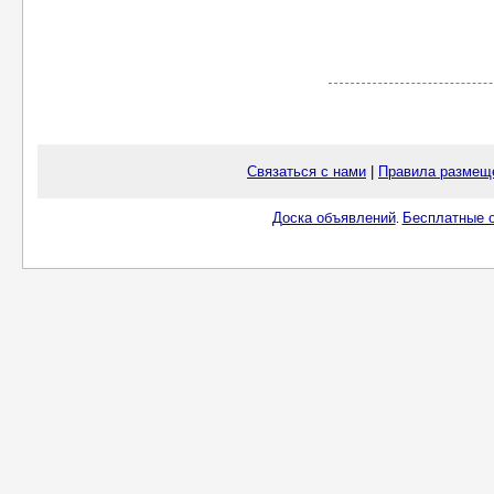
Связаться с нами
|
Правила размещ
Доска объявлений
Бесплатные о
.