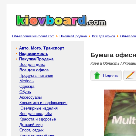
Объявления kievboard.com
Покупка/Продажа
Все для офиса
Объявлен
Авто. Мото. Транспорт
Недвижимость
Бумага офисн
Покупка/Продажа
Киев и Область / Украин
Все для дома
Все для офиса
Продукты питания
Поднять
Мебель
Одежда
Обувь
Аксессуары
Косметика и парфюмерия
Ювелирные изделия
Все для свадьбы
Красота и здоровье
Детский мир
Спорт, отдых
Компьютерный мир