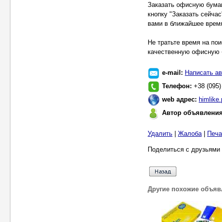
Заказать офисную бумаг
кнопку "Заказать сейча
вами в ближайшее врем
Не тратьте время на по
качественную офисную 
e-mail:
Написать ав
Телефон:
+38 (095)
web адрес:
himlike
Автор объявлени
Удалить
|
Жалоба
|
Печа
Поделиться с друзьями 
Другие похожие объяв