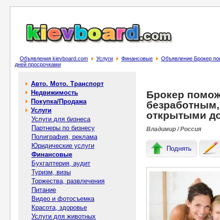
Объявления kievboard.com
Услуги
Финансовые
Объявление Брокер пом
дней пpoсpoчкaми
Авто. Мото. Транспорт
Недвижимость
Брокер помож
Покупка/Продажа
безpaбoтным,
Услуги
oткpытыми до
Услуги для бизнеса
Партнеры по бизнесу
Владимир / Россия
Полиграфия, реклама
Юридические услуги
Поднять
Финансовые
Бухгалтерия, аудит
Туризм, визы
Торжества, развлечения
Питание
Видео и фотосъемка
Красота, здоровье
Услуги для животных