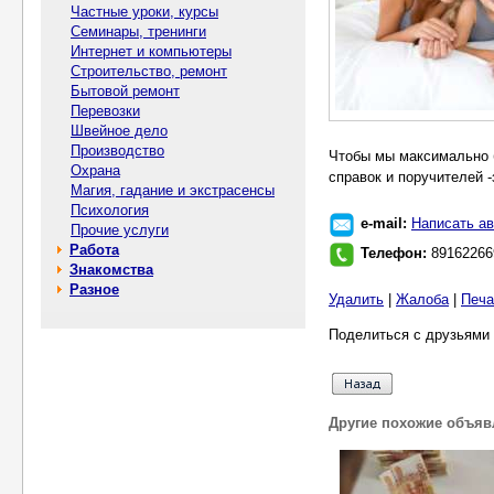
Частные уроки, курсы
Семинары, тренинги
Интернет и компьютеры
Строительство, ремонт
Бытовой ремонт
Перевозки
Швейное дело
Производство
Чтобы мы максимально 
Охрана
справок и поручителей -
Магия, гадание и экстрасенсы
Психология
e-mail:
Написать ав
Прочие услуги
Работа
Телефон:
89162266
Знакомства
Разное
Удалить
|
Жалоба
|
Печа
Поделиться с друзьями 
Другие похожие объяв