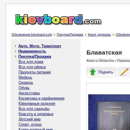
Объявления kievboard.com
Покупка/Продажа
Книги, журналы
Объявлен
Авто. Мото. Транспорт
Недвижимость
Блаватская
Покупка/Продажа
Киев и Область / Украин
Все для дома
Все для офиса
Продукты питания
Поднять
Мебель
Одежда
Обувь
Аксессуары
Косметика и парфюмерия
Ювелирные изделия
Все для свадьбы
Красота и здоровье
Детский мир
Спорт, отдых
Компьютерный мир