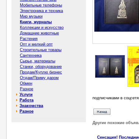
Мобильные телефоны
Электроника и техника
Мир музыки
Книги, журналы
Коллекции и искусство
Домашние животные
Растения
Опт и мелкий опт
Строительные товары
Сантехника
Сырье, материалы
Станки, оборудование
Продам/Куплю бизнес
Отдам/Приму даром
Обмен
Разное
Услуги
подписчиками в соцсетя
Работа
Знакомства
Разное
Другие похожие объяв
Сенсация! Последние