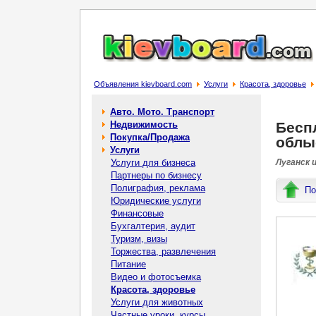
Объявления kievboard.com
Услуги
Красота, здоровье
Авто. Мото. Транспорт
Недвижимость
Бесп
Покупка/Продажа
облыс
Услуги
Услуги для бизнеса
Луганск 
Партнеры по бизнесу
Полиграфия, реклама
По
Юридические услуги
Финансовые
Бухгалтерия, аудит
Туризм, визы
Торжества, развлечения
Питание
Видео и фотосъемка
Красота, здоровье
Услуги для животных
Частные уроки, курсы