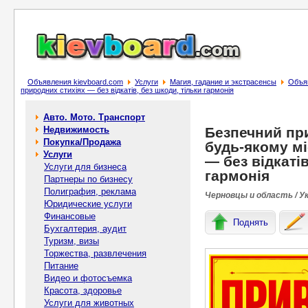
Объявления kievboard.com
Услуги
Магия, гадание и экстрасенсы
Объяв
природних стихіях — без відкатів, без шкоди, тільки гармонія
Авто. Мото. Транспорт
Недвижимость
Безпечний при
Покупка/Продажа
будь-якому мі
Услуги
— без відкатів
Услуги для бизнеса
гармонія
Партнеры по бизнесу
Полиграфия, реклама
Черновцы и область / У
Юридические услуги
Финансовые
Поднять
Бухгалтерия, аудит
Туризм, визы
Торжества, развлечения
Питание
Видео и фотосъемка
Красота, здоровье
Услуги для животных