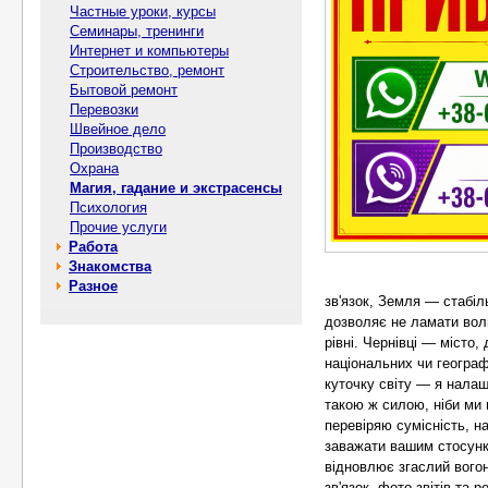
Частные уроки, курсы
Семинары, тренинги
Интернет и компьютеры
Строительство, ремонт
Бытовой ремонт
Перевозки
Швейное дело
Производство
Охрана
Магия, гадание и экстрасенсы
Психология
Прочие услуги
Работа
Знакомства
Разное
зв'язок, Земля — стабіль
дозволяє не ламати вол
рівні. Чернівці — місто,
національних чи геогра
куточку світу — я налаш
такою ж силою, ніби ми
перевіряю сумісність, н
заважати вашим стосунк
відновлює згаслий вого
зв'язок, фото звітів та 