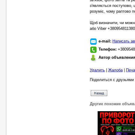
з'являється поступово,
розуміє, чому раптово п
Щоб визначити, чи можн
або Viber +380954811380
e-mail:
Написать ав
Телефон:
+3809548
Автор объявлени
Удалить
|
Жалоба
|
Печа
Поделиться с друзьями 
Другие похожие объяв