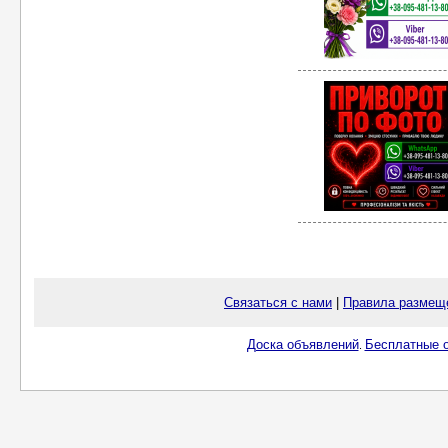
Связаться с нами
|
Правила размещ
Доска объявлений
Бесплатные о
.