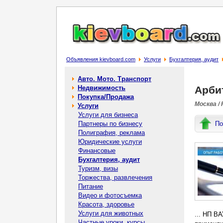
Объявления kievboard.com
Услуги
Бухгалтерия, аудит
Авто. Мото. Транспорт
Недвижимость
Арби
Покупка/Продажа
Москва /
Услуги
Услуги для бизнеса
Партнеры по бизнесу
По
Полиграфия, реклама
Юридические услуги
Финансовые
Бухгалтерия, аудит
Туризм, визы
Торжества, развлечения
Питание
Видео и фотосъемка
Красота, здоровье
Услуги для животных
... НП В
Частные уроки, курсы