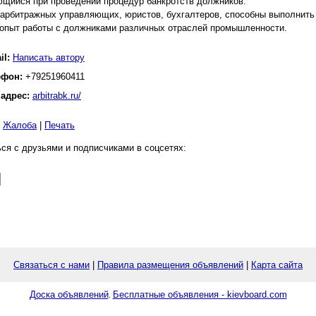
щийся при проведении процедур банкротств должников.
арбитражных управляющих, юристов, бухгалтеров, способны выполнить
опыт работы с должниками различных отраслей промышленности.
il:
Написать автору
ефон:
+79251960411
 адрес:
arbitrabk.ru/
|
Жалоба
|
Печать
ся с друзьями и подписчиками в соцсетях:
Связаться с нами
|
Правила размещения объявлений
|
Карта сайта
Доска объявлений
Бесплатные объявления - kievboard.com
.