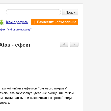
Поиск
Мой профиль
Разместить объявление
фект "снігового покриву"
Atas - ефект
тактної мийки з ефектом "снігового покриву".
гезією, яка забезпечує ідеальне очищення. Миючі
інними навіть при використанні жорсткої води.
зводів.