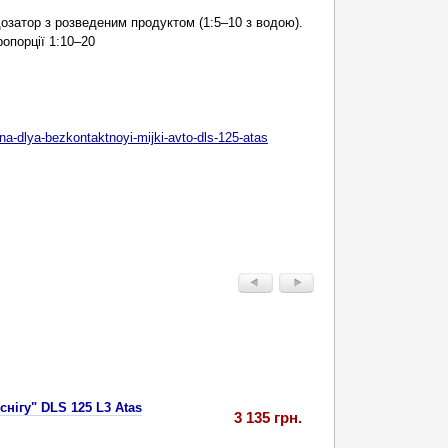
озатор з розведеним продуктом (1:5–10 з водою).
опорції 1:10–20
na-dlya-bezkontaktnoyi-mijki-avto-dls-125-atas
нігу" DLS 125 L3 Atas
3 135 грн.