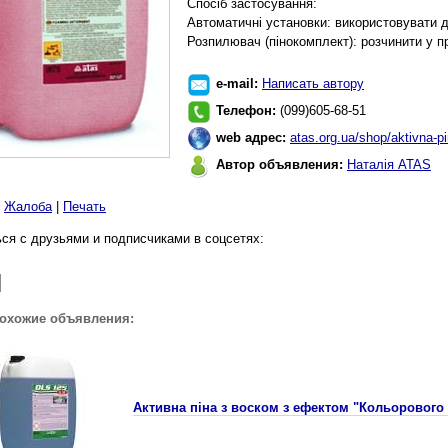
Спосіб застосування:
Автоматичні установки: використовувати д
Розпилювач (пінокомплект): розчинити у пр
e-mail:
Написать автору
Телефон:
(099)605-68-51
web адрес:
atas.org.ua/shop/aktivna-pi
Автор объявления:
Наталія ATAS
|
Жалоба
|
Печать
ся с друзьями и подписчиками в соцсетях:
похожие объявления:
Активна піна з воском з ефектом "Кольорового с