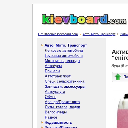
Объявления kievboard.com
Авто. Мото. Транспорт
Запч
Авто. Мото. Транспорт
Легковые автомобили
Актив
Грузовые автомобили
"сніг
Мотоциклы, мопеды
Автобусы
Луцк (Во
Прицепы
Автотранспорт
По
Спец-, cельхозтехника
Запчасти, аксессуары
Автоуслуги
Обмен
Аренда/Прокат авто
Яхты, катера, лодки
Велосипеды
Разное
Недвижимость
Покупка/Продажа