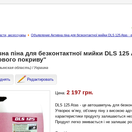
асти, аксессуары
Объявление Активна піна для безконтактної мийки DLS 125 Atas - е
на піна для безконтактної мийки DLS 125 
ового покриву"
лынская область) / Украина
днять
Редактировать
2 197 грн.
Цена:
DLS 125 Atas - це автошампунь для безкон
Утворює м’яку, об’ємну піну з високою ад
характеристики продукту залишаються незм
Продукт легко змивається і не залишає ро