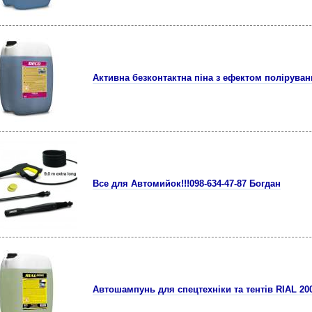
Активна безконтактна піна з ефектом поліруван
Все для Автомийок!!!098-634-47-87 Богдан
Автошампунь для спецтехніки та тентів RIAL 200