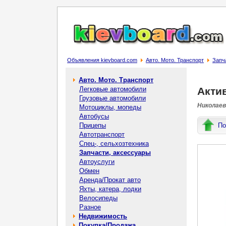
Объявления kievboard.com
Авто. Мото. Транспорт
Запч
Авто. Мото. Транспорт
Легковые автомобили
Актив
Грузовые автомобили
Николаев
Мотоциклы, мопеды
Автобусы
Прицепы
По
Автотранспорт
Спец-, cельхозтехника
Запчасти, аксессуары
Автоуслуги
Обмен
Аренда/Прокат авто
Яхты, катера, лодки
Велосипеды
Разное
Недвижимость
Покупка/Продажа