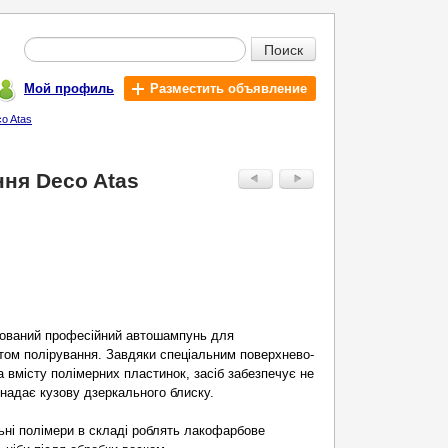
Поиск
Мой профиль
Разместить объявление
o Atas
ння Deco Atas
рований професійний автошампунь для
том полірування. Завдяки спеціальним поверхнево-
 вмісту полімерних пластинок, засіб забезпечує не
надає кузову дзеркального блиску.
ьні полімери в складі роблять лакофарбове