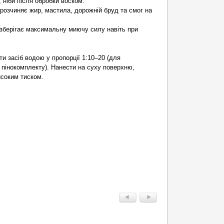
 ніби після обробки воском.
розчиняє жир, мастила, дорожній бруд та смог на
 зберігає максимальну миючу силу навіть при
ти засіб водою у пропорції 1:10–20 (для
 пінокомплекту). Нанести на суху поверхню,
исоким тиском.