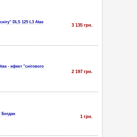
нігу" DLS 125 L3 Atas
3 135 грн.
tas - ефект "снігового
2 197 грн.
 Богдан
1 грн.