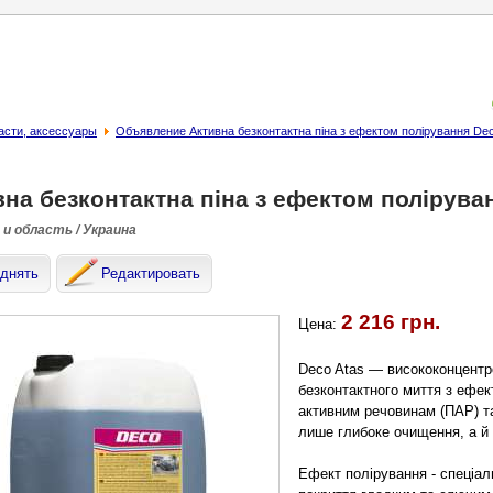
асти, аксессуары
Объявление Активна безконтактна піна з ефектом полірування Dec
на безконтактна піна з ефектом полірува
 и область / Украина
днять
Редактировать
2 216 грн.
Цена:
Deco Atas — висококонцент
безконтактного миття з ефек
активним речовинам (ПАР) та
лише глибоке очищення, а й 
Ефект полірування - спеціал