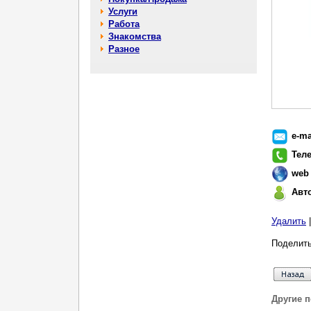
Услуги
Работа
Знакомства
Разное
e-ma
Тел
web
Авт
Удалить
Поделить
Другие 