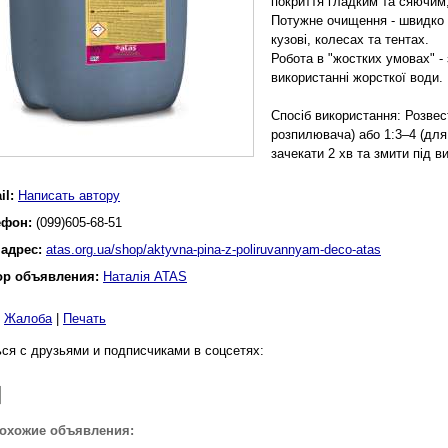
покриття гладким та сяючим,
Потужне очищення - швидко 
кузові, колесах та тентах.
Робота в "жостких умовах" -
використанні жорсткої води.
Спосіб використання: Розвес
розпилювача) або 1:3–4 (для
зачекати 2 хв та змити під в
il:
Написать автору
ефон:
(099)605-68-51
 адрес:
atas.org.ua/shop/aktyvna-pina-z-poliruvannyam-deco-atas
ор объявления:
Наталія ATAS
|
Жалоба
|
Печать
ся с друзьями и подписчиками в соцсетях:
похожие объявления: