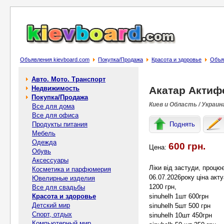
Объявления kievboard.com
Покупка/Продажа
Красота и здоровье
Объя
Авто. Мото. Транспорт
Недвижимость
Акатар Актиф
Покупка/Продажа
Киев и Область / Украин
Все для дома
Все для офиса
Продукты питания
Поднять
Мебель
Одежда
600 грн.
Цена:
Обувь
Аксессуары
Ліки від застуди, процю
Косметика и парфюмерия
06.07.2026року ціна акту
Ювелирные изделия
1200 грн,
Все для свадьбы
Красота и здоровье
sinuhelh 1шт 600грн
Детский мир
sinuhelh 5шт 500 грн
Спорт, отдых
sinuhelh 10шт 450грн
Компьютерный мир