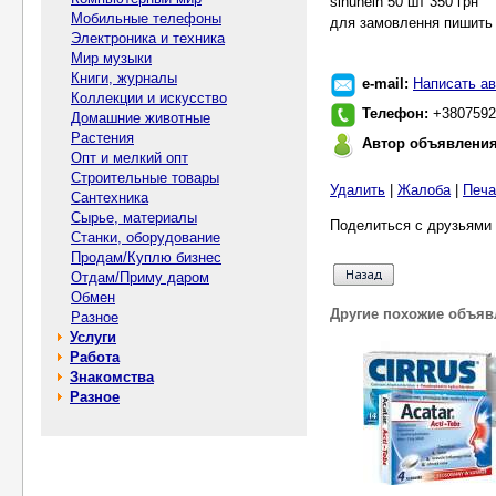
sinuhelh 50 шт 350 грн
Мобильные телефоны
для замовлення пишить 
Электроника и техника
Мир музыки
Книги, журналы
e-mail:
Написать ав
Коллекции и искусство
Телефон:
+3807592
Домашние животные
Растения
Автор объявлени
Опт и мелкий опт
Строительные товары
Удалить
|
Жалоба
|
Печа
Сантехника
Сырье, материалы
Поделиться с друзьями 
Станки, оборудование
Продам/Куплю бизнес
Отдам/Приму даром
Обмен
Другие похожие объяв
Разное
Услуги
Работа
Знакомства
Разное