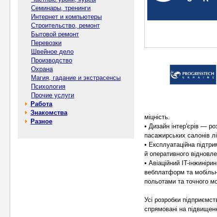
Семинары, тренинги
Интернет и компьютеры
Строительство, ремонт
Бытовой ремонт
Перевозки
Швейное дело
Производство
Охрана
Магия, гадание и экстрасенсы
Психология
Прочие услуги
Работа
Знакомства
міцність.
Разное
• Дизайн інтер'єрів — р
пасажирських салонів лі
• Експлуатаційна підтр
й оперативного відновле
• Авіаційний IT-інжинір
вебплатформ та мобільни
польотами та точного м
Усі розробки підприємс
спрямовані на підвищенн