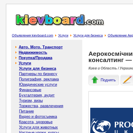
Объявления kievboard.com
Услуги
Услуги для бизнеса
Объявление Аеро
Авто. Мото. Транспорт
Недвижимость
Аерокосмічний
Покупка/Продажа
консалтинг —
Услуги
Услуги для бизнеса
Киев и Область / Украин
Партнеры по бизнесу
Полиграфия, реклама
Поднять
Юридические услуги
Финансовые
Бухгалтерия, аудит
Туризм, визы
Торжества, развлечения
Питание
Видео и фотосъемка
Красота, здоровье
Услуги для животных
Частные уроки, курсы