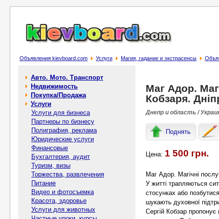
Объявления kievboard.com
Услуги
Магия, гадание и экстрасенсы
Объяв
Авто. Мото. Транспорт
Недвижимость
Маг Адор. Маг
Покупка/Продажа
Кобзаря. Дніп
Услуги
Услуги для бизнеса
Днепр и область / Украи
Партнеры по бизнесу
Полиграфия, реклама
Поднять
Юридические услуги
Финансовые
1 500 грн.
Цена:
Бухгалтерия, аудит
Туризм, визы
Торжества, развлечения
Маг Адор. Магічні послу
Питание
У житті трапляються сит
Видео и фотосъемка
стосунках або позбутися
Красота, здоровье
шукають духовної підтри
Услуги для животных
Сергій Кобзар пропонує 
Частные уроки, курсы