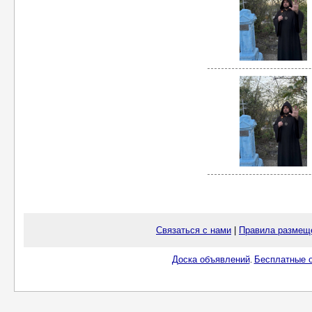
Связаться с нами
|
Правила размещ
Доска объявлений
Бесплатные о
.