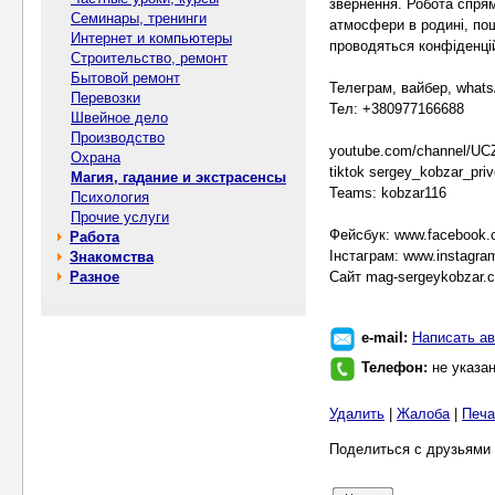
звернення. Робота спря
Семинары, тренинги
атмосфери в родині, пош
Интернет и компьютеры
проводяться конфіденці
Строительство, ремонт
Бытовой ремонт
Телеграм, вайбер, what
Перевозки
Тел: +380977166688
Швейное дело
Производство
youtube.com/channel/U
Охрана
tiktok sergey_kobzar_priv
Магия, гадание и экстрасенсы
Teams: kobzar116
Психология
Прочие услуги
Фейсбук: www.facebook.
Работа
Інстаграм: www.instagram
Знакомства
Разное
Сайт mag-sergeykobzar.
e-mail:
Написать ав
Телефон:
не указа
Удалить
|
Жалоба
|
Печа
Поделиться с друзьями 