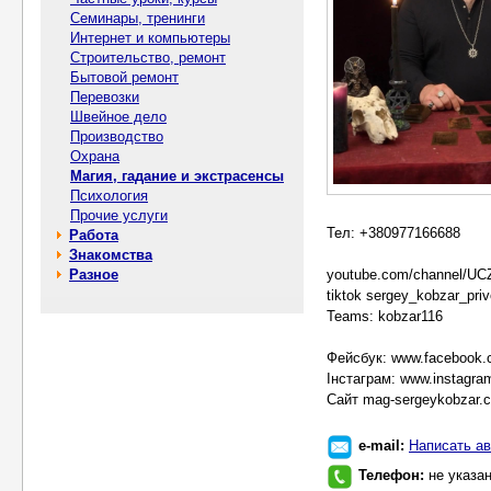
Семинары, тренинги
Интернет и компьютеры
Строительство, ремонт
Бытовой ремонт
Перевозки
Швейное дело
Производство
Охрана
Магия, гадание и экстрасенсы
Психология
Прочие услуги
Тел: +380977166688
Работа
Знакомства
Разное
youtube.com/channel/U
tiktok sergey_kobzar_priv
Teams: kobzar116
Фейсбук: www.facebook.
Інстаграм: www.instagram
Сайт mag-sergeykobzar.
e-mail:
Написать ав
Телефон:
не указа