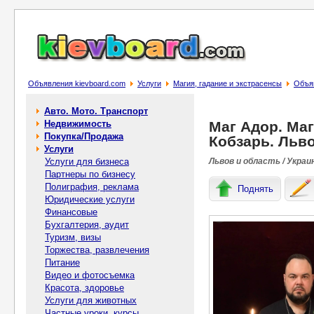
Объявления kievboard.com
Услуги
Магия, гадание и экстрасенсы
Объяв
Авто. Мото. Транспорт
Недвижимость
Маг Адор. Маг
Покупка/Продажа
Кобзарь. Льво
Услуги
Услуги для бизнеса
Львов и область / Украи
Партнеры по бизнесу
Полиграфия, реклама
Поднять
Юридические услуги
Финансовые
Бухгалтерия, аудит
Туризм, визы
Торжества, развлечения
Питание
Видео и фотосъемка
Красота, здоровье
Услуги для животных
Частные уроки, курсы