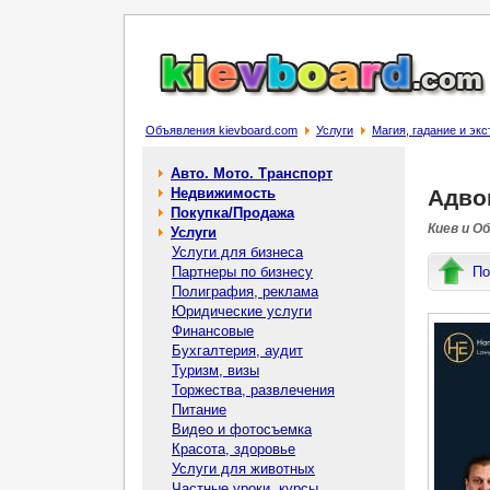
Объявления kievboard.com
Услуги
Магия, гадание и эк
Авто. Мото. Транспорт
Недвижимость
Адвок
Покупка/Продажа
Киев и О
Услуги
Услуги для бизнеса
Партнеры по бизнесу
По
Полиграфия, реклама
Юридические услуги
Финансовые
Бухгалтерия, аудит
Туризм, визы
Торжества, развлечения
Питание
Видео и фотосъемка
Красота, здоровье
Услуги для животных
Частные уроки, курсы