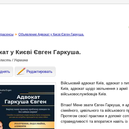
страсенсы
Объявление Адвокат у Києві Євген Гаркуша.
ат у Києві Євген Гаркуша.
бласть / Украина
днять
Редактировать
Військовий адвокат Київ, адвокат з пит
Київ, адвокат щодо звільнення з армії 
військовослужбовців Київ.
Вітаю! Мене звати Євген Гаркуша, я ад
сімейного, цивільного та військового п
Протягом своєї практики я допоміг сот
справедливості та впоратися навіть і