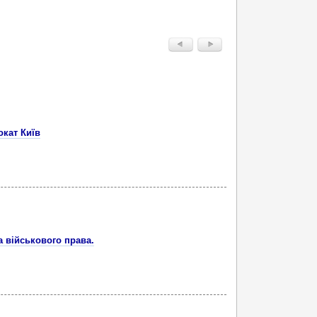
окат Київ
а військового права.