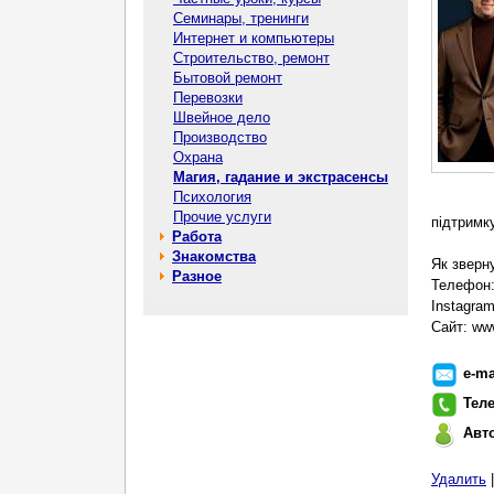
Семинары, тренинги
Интернет и компьютеры
Строительство, ремонт
Бытовой ремонт
Перевозки
Швейное дело
Производство
Охрана
Магия, гадание и экстрасенсы
Психология
Прочие услуги
підтримку
Работа
Знакомства
Як зверн
Разное
Телефон:
Instagra
Сайт: ww
e-ma
Тел
Авт
Удалить