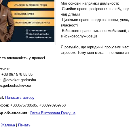
Мої основні напрямки діяльності:
-Сімейне право: розірвання шлюбу, под
над дітьми
-Цивільне право: спадкові спори, укла
власності
-Військове право: питання мобілізації, 
військовослужбовців
Я розумію, що юридичні проблеми ча
стресом. Тому моя мета — не лише зн
 та впевненість у процесі.
утися:
 +38 067 578 85 85
m: @advokat.garkusha
w.garkusha.kiev.ua
il:
Написать автору
ефон:
+380675788585, +380978959768
ор объявления:
Євген Вікторович Гаркуша
|
Жалоба
|
Печать