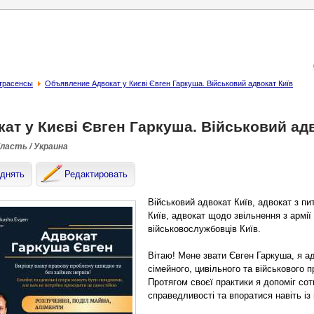
страсенсы
Объявление Адвокат у Києві Євген Гаркуша. Військовий адвокат Київ
ат у Києві Євген Гаркуша. Військовий ад
бласть / Украина
днять
Редактировать
Військовий адвокат Київ, адвокат з пит
Київ, адвокат щодо звільнення з армії 
військовослужбовців Київ.
Вітаю! Мене звати Євген Гаркуша, я ад
сімейного, цивільного та військового п
Протягом своєї практики я допоміг сот
справедливості та впоратися навіть і