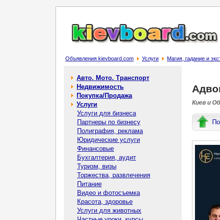
Объявления kievboard.com
Услуги
Магия, гадание и эк
Авто. Мото. Транспорт
Недвижимость
Адвок
Покупка/Продажа
Киев и О
Услуги
Услуги для бизнеса
Партнеры по бизнесу
По
Полиграфия, реклама
Юридические услуги
Финансовые
Бухгалтерия, аудит
Туризм, визы
Торжества, развлечения
Питание
Видео и фотосъемка
Красота, здоровье
Услуги для животных
Частные уроки, курсы