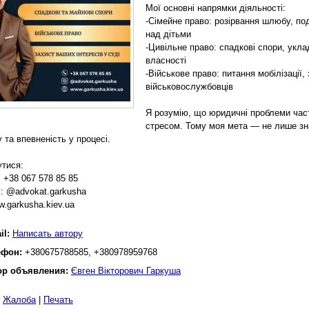
Мої основні напрямки діяльності:
-Сімейне право: розірвання шлюбу, под
над дітьми
-Цивільне право: спадкові спори, укла
власності
-Військове право: питання мобілізації, 
військовослужбовців
Я розумію, що юридичні проблеми ча
стресом. Тому моя мета — не лише зн
 та впевненість у процесі.
утися:
 +38 067 578 85 85
m: @advokat.garkusha
w.garkusha.kiev.ua
il:
Написать автору
ефон:
+380675788585, +380978959768
ор объявления:
Євген Вікторович Гаркуша
|
Жалоба
|
Печать