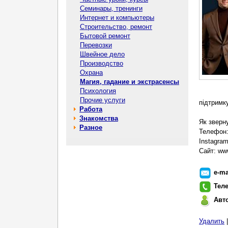
Семинары, тренинги
Интернет и компьютеры
Строительство, ремонт
Бытовой ремонт
Перевозки
Швейное дело
Производство
Охрана
Магия, гадание и экстрасенсы
Психология
Прочие услуги
підтримку
Работа
Знакомства
Як зверн
Разное
Телефон:
Instagra
Сайт: ww
e-ma
Тел
Авт
Удалить