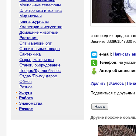
Мобильные телефоны
Электроника и техника
Мир музыки
Книги, журналы
Коллекции и искусство
Домашние животные
иногородних предоставл
Растения
Звоните 380961547800 ил
Опт и мелкий опт
Строительные товары
Сантехника
e-mail:
Написать ав
Сырье, материалы
Телефон:
не указа
Станки, оборудование
Продам/Куплю бизнес
Автор объявлени
Отдам/Приму даром
Обмен
Удалить
|
Жалоба
|
Печа
Разное
Услуги
Поделиться с друзьями 
Работа
Знакомства
Разное
Другие похожие объяв