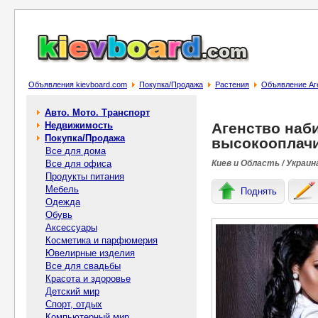
Объявления kievboard.com
Покупка/Продажа
Растения
Объявление Аг
Авто. Мото. Транспорт
Недвижимость
Агенство наб
Покупка/Продажа
высокооплач
Все для дома
Все для офиса
Киев и Область / Украин
Продукты питания
Мебель
Поднять
Одежда
Обувь
Аксессуары
Косметика и парфюмерия
Ювелирные изделия
Все для свадьбы
Красота и здоровье
Детский мир
Спорт, отдых
Компьютерный мир