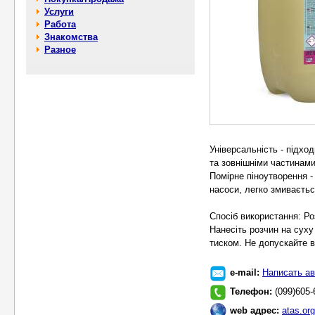
Услуги
Работа
Знакомства
Разное
Універсальність - підхо
та зовнішніми частинами
Помірне піноутворення -
насоси, легко змиваєть
Спосіб використання: Ро
Нанесіть розчин на суху
тиском. Не допускайте 
e-mail:
Написать ав
Телефон:
(099)605-
web адрес:
atas.or