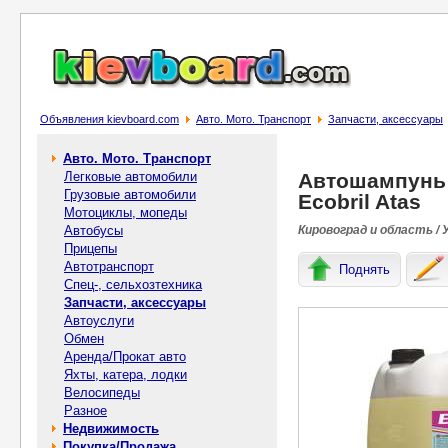
Объявления kievboard.com
Авто. Мото. Транспорт
Запчасти, аксессуары
Авто. Мото. Транспорт
Легковые автомобили
Автошампунь 
Грузовые автомобили
Ecobril Atas
Мотоциклы, мопеды
Автобусы
Кировоград и область / 
Прицепы
Автотранспорт
Поднять
Спец-, cельхозтехника
Запчасти, аксессуары
Автоуслуги
Обмен
Аренда/Прокат авто
Яхты, катера, лодки
Велосипеды
Разное
Недвижимость
Покупка/Продажа