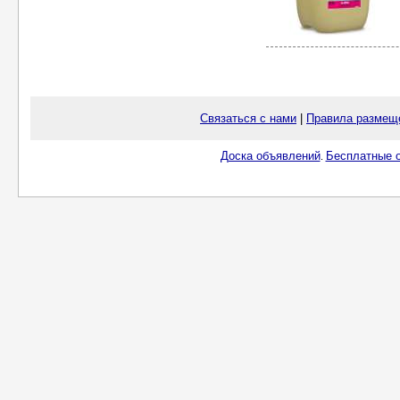
Связаться с нами
|
Правила размещ
Доска объявлений
Бесплатные о
.