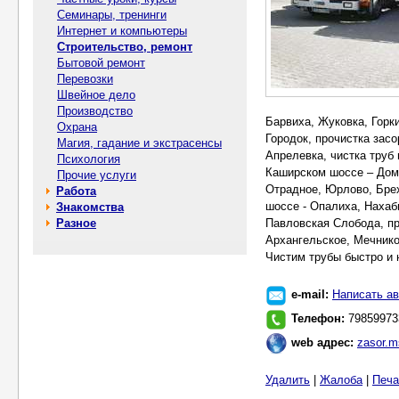
Семинары, тренинги
Интернет и компьютеры
Строительство, ремонт
Бытовой ремонт
Перевозки
Швейное дело
Производство
Барвиха, Жуковка, Горки
Охрана
Городок, прочистка зас
Магия, гадание и экстрасенсы
Апрелевка, чистка труб 
Психология
Каширском шоссе – Домо
Прочие услуги
Отрадное, Юрлово, Брех
Работа
шоссе - Опалиха, Нахаб
Знакомства
Разное
Павловская Слобода, пр
Архангельское, Мечнико
Чистим трубы быстро и 
e-mail:
Написать ав
Телефон:
79859973
web адрес:
zasor.m
Удалить
|
Жалоба
|
Печа