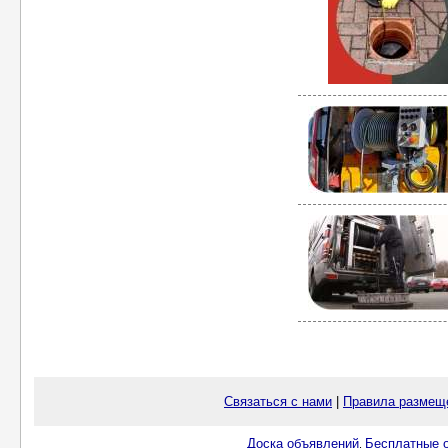
Связаться с нами
|
Правила размещ
Доска объявлений
Бесплатные о
.