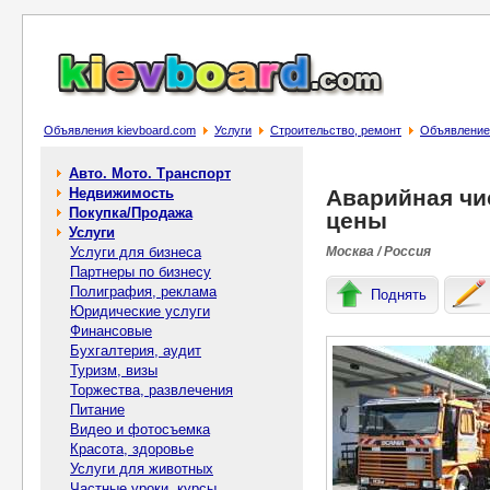
Объявления kievboard.com
Услуги
Строительство, ремонт
Объявление 
Авто. Мото. Транспорт
Недвижимость
Аварийная чи
Покупка/Продажа
цены
Услуги
Услуги для бизнеса
Москва / Россия
Партнеры по бизнесу
Полиграфия, реклама
Поднять
Юридические услуги
Финансовые
Бухгалтерия, аудит
Туризм, визы
Торжества, развлечения
Питание
Видео и фотосъемка
Красота, здоровье
Услуги для животных
Частные уроки, курсы