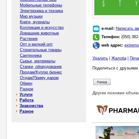
Мобильные телефоны
Электроника и техника
Мир музыки
Книги, журналы
Коллекции и искусство
e-mail:
Написать ав
Домашние животные
Телефон:
(050) 382
Растения
Опт и мелкий опт
web адрес:
extrems
Строительные товары
Сантехника
Удалить
|
Жалоба
|
Печа
Сырье, материалы
Станки, оборудование
Поделиться с друзьями 
Продам/Куплю бизнес
Отдам/Приму даром
Обмен
Разное
Другие похожие объяв
Услуги
Работа
Знакомства
Разное