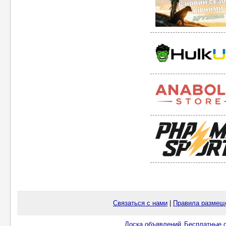
Связаться с нами
|
Правила размещ
Доска объявлений
Бесплатные о
.