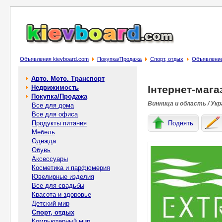
Объявления kievboard.com
Покупка/Продажа
Спорт, отдых
Объявление
Авто. Мото. Транспорт
Недвижимость
Інтернет-мага
Покупка/Продажа
Винница и область / Укр
Все для дома
Все для офиса
Продукты питания
Поднять
Мебель
Одежда
Обувь
Аксессуары
Косметика и парфюмерия
Ювелирные изделия
Все для свадьбы
Красота и здоровье
Детский мир
Спорт, отдых
Компьютерный мир