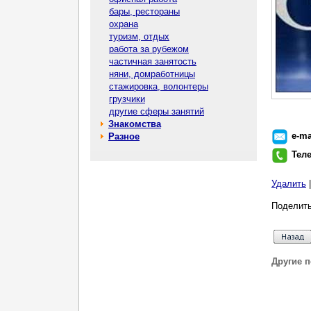
бары, рестораны
охрана
туризм, отдых
работа за рубежом
частичная занятость
няни, домработницы
стажировка, волонтеры
грузчики
другие сферы занятий
Знакомства
e-ma
Разное
Тел
Удалить
Поделить
Другие 