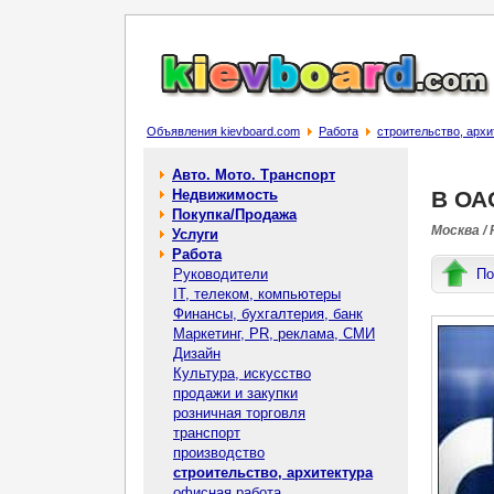
Объявления kievboard.com
Работа
строительство, архи
Авто. Мото. Транспорт
Недвижимость
В ОА
Покупка/Продажа
Москва /
Услуги
Работа
Руководители
По
IT, телеком, компьютеры
Финансы, бухгалтерия, банк
Маркетинг, PR, реклама, СМИ
Дизайн
Культура, искусство
продажи и закупки
розничная торговля
транспорт
производство
строительство, архитектура
офисная работа