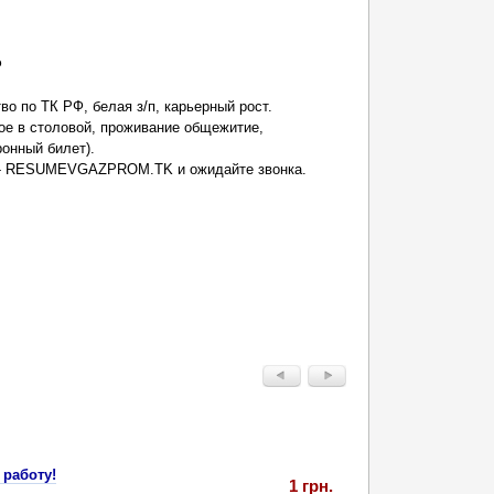
Ф
о по ТК РФ, белая з/п, карьерный рост.
вое в столовой, проживание общежитие,
ронный билет).
е - RESUMEVGAZPROM.TK и ожидайте звонка.
работу!
1 грн.