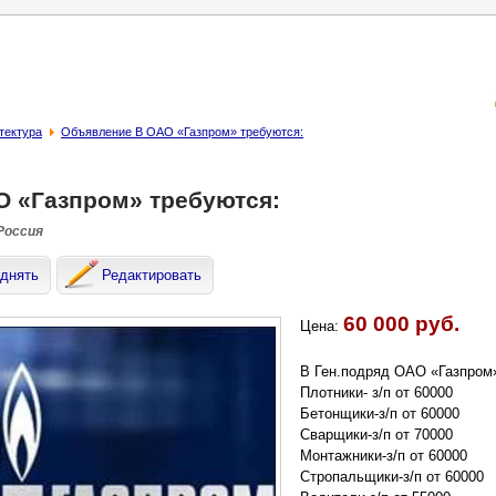
тектура
Объявление В ОАО «Газпром» требуются:
О «Газпром» требуются:
 Россия
днять
Редактировать
60 000 руб.
Цена:
В Ген.подряд ОАО «Газпром
Плотники- з/п от 60000
Бетонщики-з/п от 60000
Сварщики-з/п от 70000
Монтажники-з/п от 60000
Стропальщики-з/п от 60000