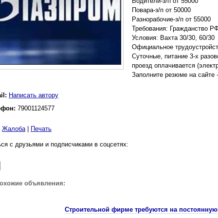
Водители-з/п от 55000
Повара-з/п от 50000
Разнорабочие-з/п от 55000
Требования: Гражданство Р
Условия: Вахта 30/30, 60/30
Официальное трудоустройств
Суточные, питание 3-х разо
проезд оплачивается (элект
Заполните резюме на сайт
il:
Написать автору
ефон:
79001124577
|
Жалоба
|
Печать
ся с друзьями и подписчиками в соцсетях:
похожие объявления:
Строительной фирме требуются на постоянную 